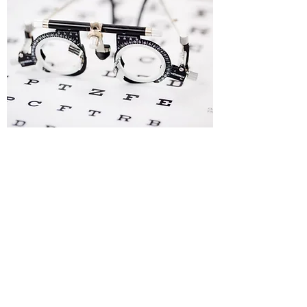
V naší oční optice poskytujeme kompletní
služby v oboru oční optika včetně měření
zraku, které provádí optometrista. Na základě
výsledku měření Vám zhotovíme brýle na
míru bez lékařského předpisu.
Měření zraku