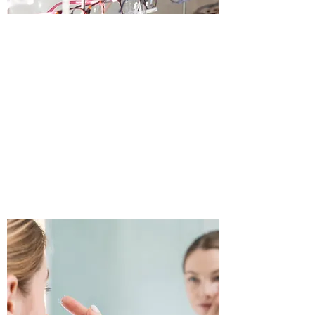
Zhotovení brýlí provádíme na základě
lékařského předpisu nebo námi provedeného
měření zraku nebo po změření vaší stávající
korekce. Ochotně Vám pomůžeme s výběrem
brýlové obruby a dle Vašich potřeb
nabídneme a vybereme nejvhodnější brýlová
skla.
Brýle