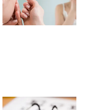
V oblasti kontaktních čoček poskytujeme
komplexní služby: aplikaci a prodej.
Aplikace zahrnuje měření zraku pro kontaktní
čočky, výběr kontaktní čočky, poradenství a
zácvik při nasazování a sundávání kontaktních
čoček.
Kontaktní čočky